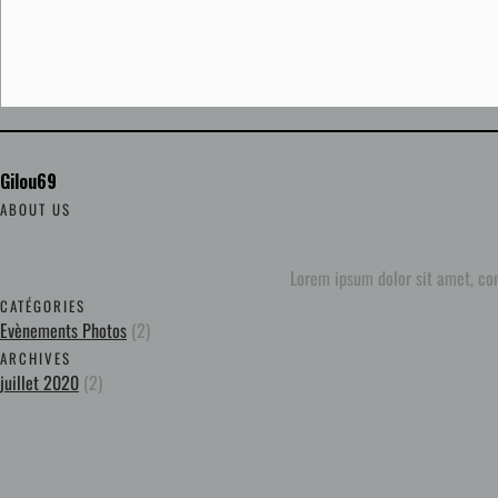
Gilou69
ABOUT US
Lorem ipsum dolor sit amet, co
CATÉGORIES
Evènements Photos
(2)
ARCHIVES
juillet 2020
(2)