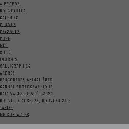
A PROPOS
NOUVEAUTÉS
GALERIES
PLUMES
PAYSAGES
PURE
MER
CIELS
FOURMIS
CALLIGRAPHIES
ARBRES
RENCONTRES ANIMALIÈRES
CARNET PHOTOGRAPHIQUE
NAT’IMAGES DE AOÛT 2020
NOUVELLE ADRESSE, NOUVEAU SITE
TARIFS
ME CONTACTER